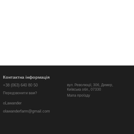
Контактна інформація
+38 (063) 640 80 50
вул. Революції, 306, Димер,
Київська обл., 07330
Передзвонити вам?
Мапа проїзду
oLawander
olawanderfarm@gmail.com