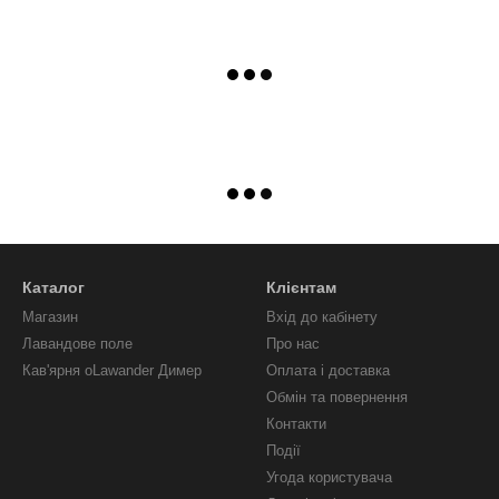
Каталог
Клієнтам
Магазин
Вхід до кабінету
Лавандове поле
Про нас
Кав'ярня oLawander Димер
Оплата і доставка
Обмін та повернення
Контакти
Події
Угода користувача