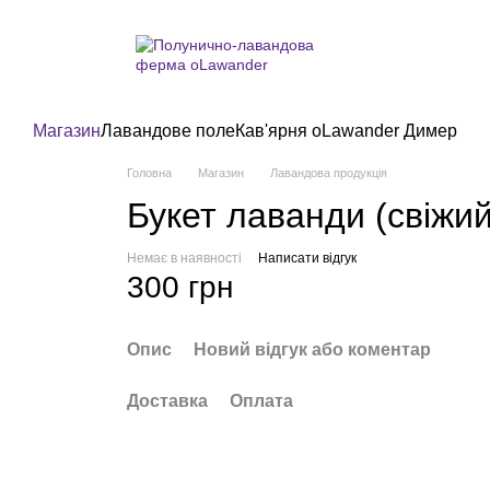
Магазин
Лавандове поле
Кав'ярня oLawander Димер
Головна
Магазин
Лавандова продукція
Букет лаванди (свіжий
Немає в наявності
Написати відгук
300 грн
Опис
Новий відгук або коментар
Доставка
Оплата