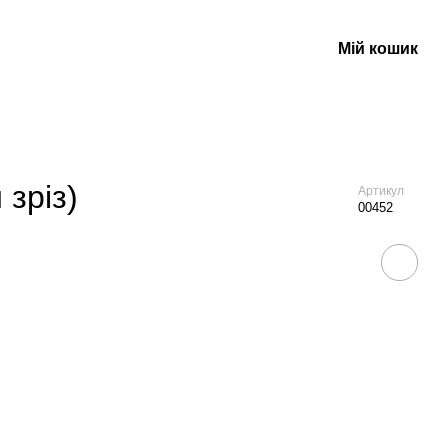
Мій кошик
 зріз)
Артикул
00452