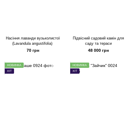
Насіння лаванди вузьколистої
Підвісний садовий камін для
(Lavandula angustifolia)
саду та тераси
70 грн
48 000 грн
НОВИНКА
НОВИНКА
ХІТ
ХІТ