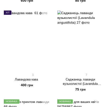
600 грн
80 грн
ХІТ
3
7
Лавандова кава
Саджанець лаванди
вузьколистої (Lavandula
400 грн
angustifolia)
75 грн
НОВИНКА
НОВИНКА