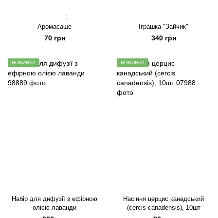
1
Аромасаше
Іграшка "Зайчик"
70 грн
340 грн
НОВИНКА
НОВИНКА
Набір для дифузії з ефірною
Насіння церцис канадський
олією лаванди
(cercis canadensis), 10шт