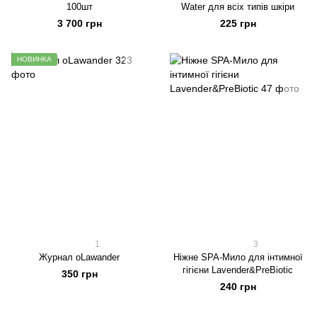
100шт
Water для всіх типів шкіри
3 700 грн
225 грн
НОВИНКА
1
3
Журнал oLawander
Ніжне SPA-Мило для інтимної
гігієни Lavender&PreBiotic
350 грн
240 грн