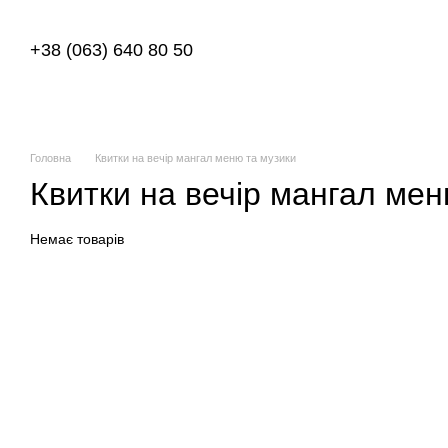
Перейти до основного контенту
+38 (063) 640 80 50
Головна
Квитки на вечір мангал меню та музики
Квитки на вечір мангал мен
Немає товарів