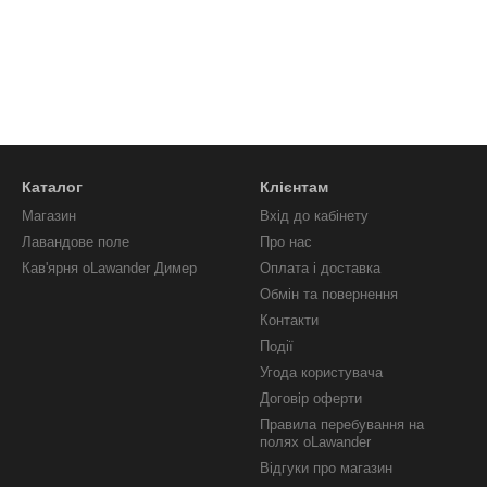
Каталог
Клієнтам
Магазин
Вхід до кабінету
Лавандове поле
Про нас
Кав'ярня oLawander Димер
Оплата і доставка
Обмін та повернення
Контакти
Події
Угода користувача
Договір оферти
Правила перебування на
полях oLawander
Відгуки про магазин