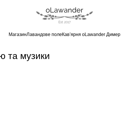
Магазин
Лавандове поле
Кав'ярня oLawander Димер
ю та музики