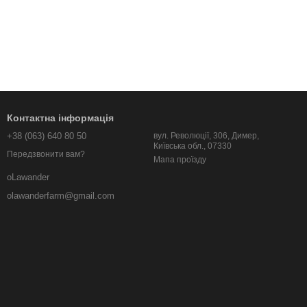
Контактна інформація
+38 (063) 640 80 50
вул. Революції, 306, Димер,
Київська обл., 07330
Передзвонити вам?
Мапа проїзду
oLawander
olawanderfarm@gmail.com